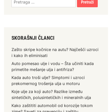
i
za:
t
i
t
i
a
SKORAŠNJI ČLANCI
u
t
Zašto skripe kočnice na autu? Najčešći uzroci
o
i kako ih eliminisati
m
Auto pomesao ulje i vodu – Šta učiniti kada
o
primetite mešanje ulja i antifriza?
b
i
Kada auto troši ulje? Simptomi i uzroci
l
prekomernog trošenja ulja u motoru
o
Koje ulje za koji auto? Razlike između
d
sintetičkih, polusintetičkih i mineralnih ulja
k
Kako zaštititi automobil od korozije tokom
o
zime? Saveti za prevenciju i zaštitu