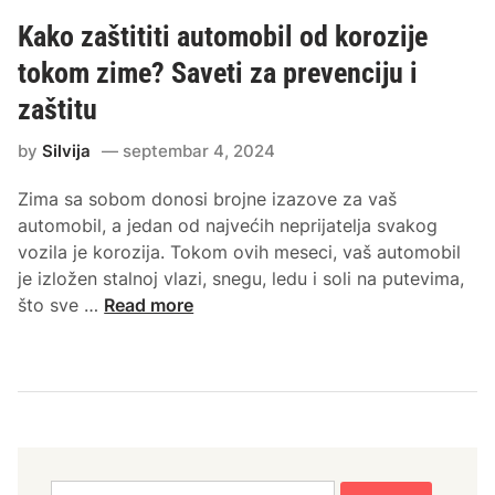
Kako zaštititi automobil od korozije
tokom zime? Saveti za prevenciju i
zaštitu
by
Silvija
septembar 4, 2024
Zima sa sobom donosi brojne izazove za vaš
automobil, a jedan od najvećih neprijatelja svakog
vozila je korozija. Tokom ovih meseci, vaš automobil
je izložen stalnoj vlazi, snegu, ledu i soli na putevima,
K
što sve …
Read more
a
k
o
z
a
š
t
Pretraga