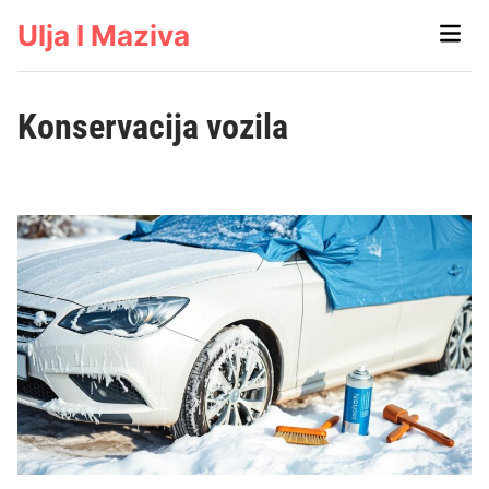
Skip
Ulja I Maziva
Main
to
Men
content
Konservacija vozila