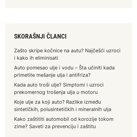
r
o
š
i
u
SKORAŠNJI ČLANCI
l
j
Zašto skripe kočnice na autu? Najčešći uzroci
e
i kako ih eliminisati
?
Auto pomesao ulje i vodu – Šta učiniti kada
S
primetite mešanje ulja i antifriza?
i
m
Kada auto troši ulje? Simptomi i uzroci
p
prekomernog trošenja ulja u motoru
t
Koje ulje za koji auto? Razlike između
o
sintetičkih, polusintetičkih i mineralnih ulja
m
Kako zaštititi automobil od korozije tokom
i
zime? Saveti za prevenciju i zaštitu
i
u