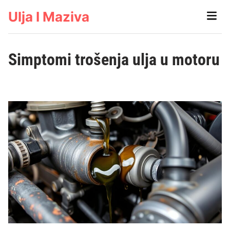
Skip
Ulja I Maziva
Main
to
Men
content
Simptomi trošenja ulja u motoru