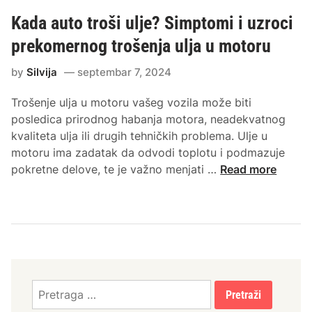
Kada auto troši ulje? Simptomi i uzroci
prekomernog trošenja ulja u motoru
by
Silvija
septembar 7, 2024
Trošenje ulja u motoru vašeg vozila može biti
posledica prirodnog habanja motora, neadekvatnog
kvaliteta ulja ili drugih tehničkih problema. Ulje u
motoru ima zadatak da odvodi toplotu i podmazuje
K
pokretne delove, te je važno menjati …
Read more
a
d
a
a
u
t
o
Pretraga
t
za: